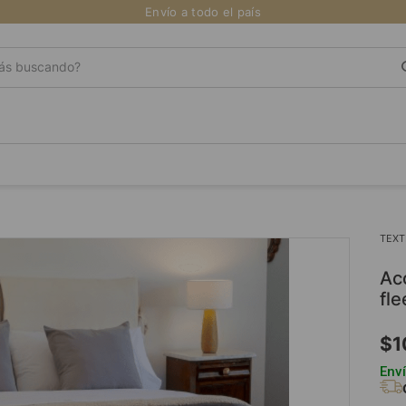
Envío a todo el país
Retiro gratis en sucursal
s buscando?
TEXT
acolchado 2-1/2pl. brescia (2021-c1-gris) coral
fle
$
1
Enví