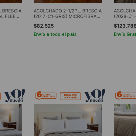
. BRESCIA
ACOLCHADO 2-1/2PL. BRESCIA
ACOLCHAD
AL FLEECE
(2017-C1-GRIS) MICROFIBRA
(2028-C1
GRIS
90g. LISO SIMIL PLUMON 400g.
CORDEROY
$
82
.
525
$
123
.
78
REVERSIBLE GRIS
Envío a todo el país
Envío Grat
RRITO
AGREGAR AL CARRITO
AGRE