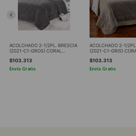
ACOLCHADO 2-1/2PL. BRESCIA
ACOLCHADO 2-1/2PL
(2021-C1-GROS) CORAL
(2021-C1-GRIS) COR
FLEECE LISO C/CORDERITO
LISO C/CORDERITO 
$
103
.
313
$
103
.
313
GRIS OSCURO
CLARO
Envío Gratis
Envío Gratis
AGREGAR AL CARRITO
AGREGAR AL CA