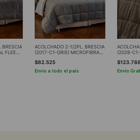
. BRESCIA
ACOLCHADO 2-1/2PL. BRESCIA
ACOLCHAD
AL FLEECE
(2017-C1-GRIS) MICROFIBRA
(2028-C1
GRIS
90g. LISO SIMIL PLUMON 400g.
CORDEROY
$
82
.
525
$
123
.
78
REVERSIBLE GRIS
Envío a todo el país
Envío Grat
RRITO
AGREGAR AL CARRITO
AGRE