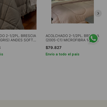
O 2-1/2PL. BRESCIA
ACOLCHADO 2-1/2PL. BRESCIA
-GRIS) ANDES SOFT
(2005-C1) MICROFIBRA 100g.
 C/SHERPA GRIS
REVERSIBLE FIBRA HUECA
8
$
79
.
827
180g.
is
Envío a todo el país
GAR AL CARRITO
AGREGAR AL CARRITO