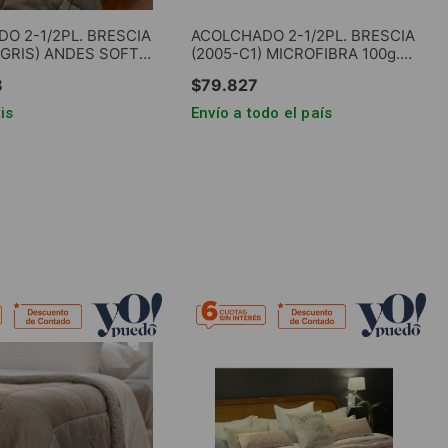
O 2-1/2PL. BRESCIA
ACOLCHADO 2-1/2PL. BRESCIA
-GRIS) ANDES SOFT
(2005-C1) MICROFIBRA 100g.
 C/SHERPA GRIS
REVERSIBLE FIBRA HUECA
8
$
79
.
827
180g.
is
Envío a todo el país
GAR AL CARRITO
AGREGAR AL CARRITO