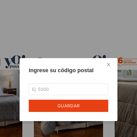
×
Ingrese su código postal
GUARDAR