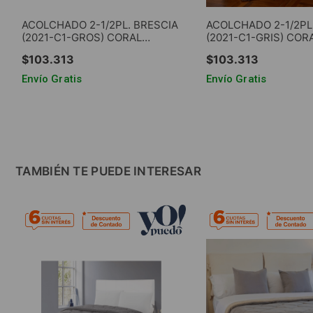
ACOLCHADO 2-1/2PL. BRESCIA
ACOLCHADO 2-1/2PL
(2021-C1-GROS) CORAL
(2021-C1-GRIS) COR
FLEECE LISO C/CORDERITO
LISO C/CORDERITO 
$
103
.
313
$
103
.
313
GRIS OSCURO
CLARO
Envío Gratis
Envío Gratis
AGREGAR AL CARRITO
AGREGAR AL CA
TAMBIÉN TE PUEDE INTERESAR