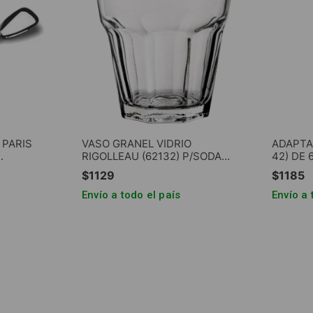
 PARIS
VASO GRANEL VIDRIO
ADAPTA
.
RIGOLLEAU (62132) P/SODA
42) DE 
OSLO 100cc.
PLASTI
$
1129
$
1185
Envío a todo el país
Envío a 
ARRITO
AGREGAR AL CARRITO
AG