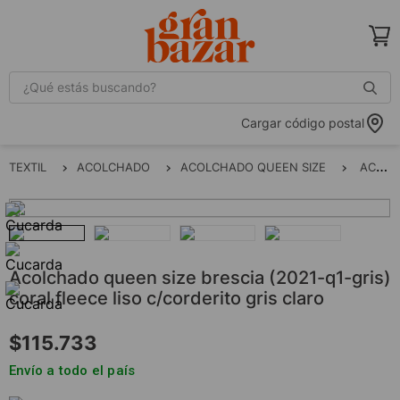
¿Qué estás buscando?
Cargar código postal
TEXTIL
ACOLCHADO
ACOLCHADO QUEEN SIZE
ACOLCHADO QUEEN SIZE BRESCIA (2021-Q1-GRIS) CORAL FLEECE LISO C/CORDERITO GRIS CLARO
acolchado queen size brescia (2021-q1-gris)
coral fleece liso c/corderito gris claro
$
115
.
733
Envío a todo el país