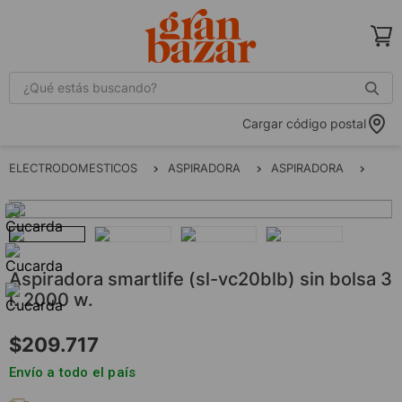
¿Qué estás buscando?
Cargar código postal
ELECTRODOMESTICOS
ASPIRADORA
ASPIRADORA
ASP
aspiradora smartlife (sl-vc20blb) sin bolsa 3
l. 2000 w.
$
209
.
717
Envío a todo el país