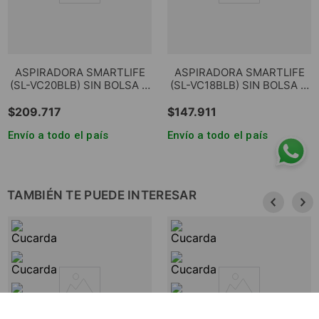
ASPIRADORA SMARTLIFE
ASPIRADORA SMARTLIFE
(SL-VC20BLB) SIN BOLSA 3
(SL-VC18BLB) SIN BOLSA 3
L. 2000 W.
L. 1800 W.
$
209
.
717
$
147
.
911
Envío a todo el país
Envío a todo el país
TAMBIÉN TE PUEDE INTERESAR