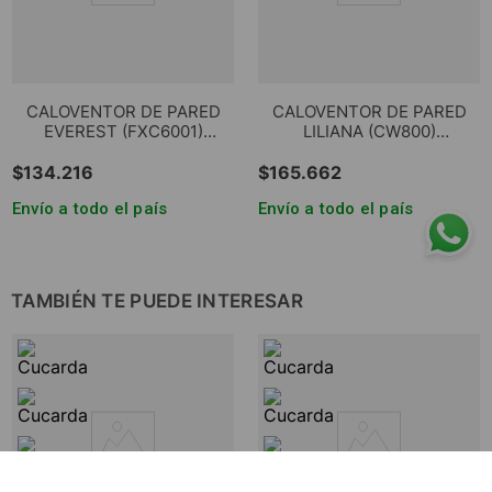
CALOVENTOR DE PARED
CALOVENTOR DE PARED
EVEREST (FXC6001)
LILIANA (CW800)
1000/2000 W.
CONFORTROOM 1000/2000
W.
$
134
.
216
$
165
.
662
Envío a todo el país
Envío a todo el país
TAMBIÉN TE PUEDE INTERESAR