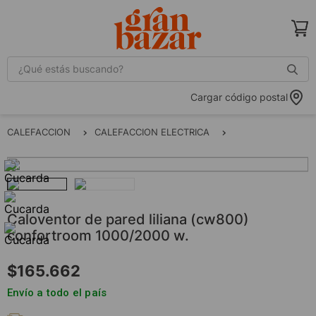
¿Qué estás buscando?
Cargar código postal
CALEFACCION
CALEFACCION ELECTRICA
CALOVENTOR DE 
caloventor de pared liliana (cw800)
confortroom 1000/2000 w.
$
165
.
662
Envío a todo el país