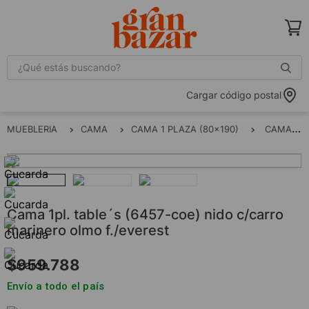
¿Qué estás buscando?
Cargar código postal
MUEBLERIA
CAMA
CAMA 1 PLAZA (80x190)
CAMA 1PL. TABLE´S (6457-COE) NIDO C/CARRO MARINERO OLMO F./EVEREST
cama 1pl. table´s (6457-coe) nido c/carro
marinero olmo f./everest
$
959
.
788
Envío a todo el país