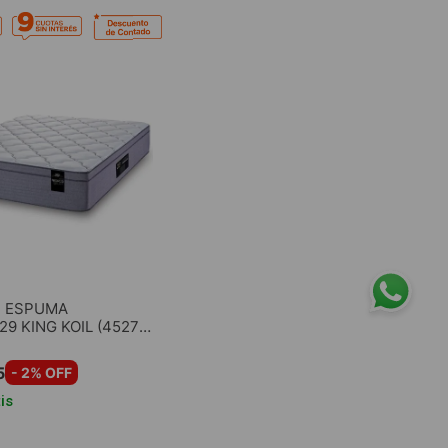
 ESPUMA
9 KING KOIL (45279)
D
5
-
2
% OFF
is
GAR AL CARRITO