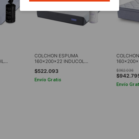
COLCHON ESPUMA
COLCHON
IL
160x200x22 INDUCOL
160x200x2
A
(207006) LIMAY EN CAJA
BRADFOR
$
522
.
093
$
962
.
036
$
942
.
79
Envío Gratis
Envío Grat
RRITO
AGREGAR AL CARRITO
AGRE