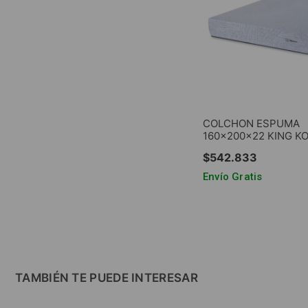
COLCHON ESPUMA
160x200x22 KING KO
(185106) G22 EN CAJ
$
542
.
833
Envío Gratis
AGREGAR AL CA
TAMBIÉN TE PUEDE INTERESAR