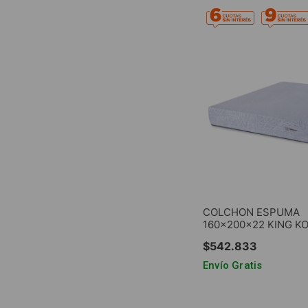
COLCHON ESPUMA
160x200x22 KING KO
(185106) G22 EN CAJ
$
542
.
833
Envío Gratis
AGREGAR AL CA