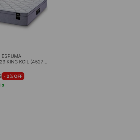
 ESPUMA
9 KING KOIL (45279)
D
5
-
2
% OFF
is
GAR AL CARRITO