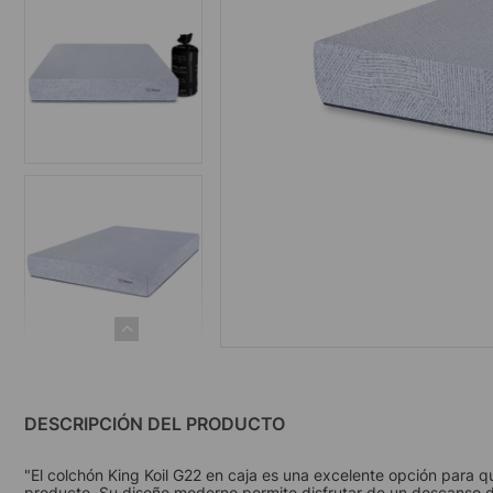
DESCRIPCIÓN DEL PRODUCTO
"El colchón King Koil G22 en caja es una excelente opción para q
producto. Su diseño moderno permite disfrutar de un descanso de 