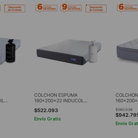
COLCHON ESPUMA
COLCHON
IL
160x200x22 INDUCOL
160x200x2
A
(207006) LIMAY EN CAJA
BRADFOR
$
522
.
093
$
962
.
036
$
942
.
79
Envío Gratis
Envío Grat
RRITO
AGREGAR AL CARRITO
AGRE