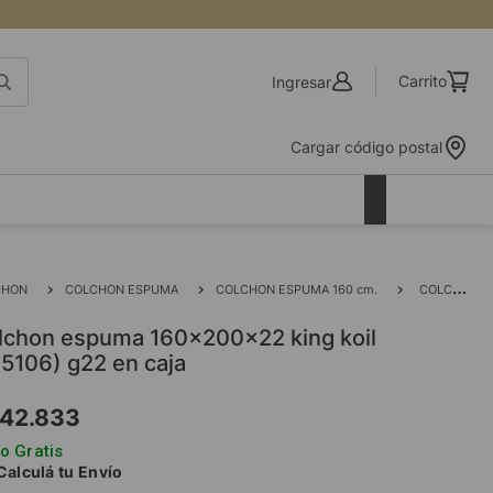
Ingresar
Cargar código postal
CHON
COLCHON ESPUMA
COLCHON ESPUMA 160 cm.
COLCHON ESPUMA 160x200x22 KING KOIL (185106) G22 EN CAJA
85106) g22 en caja
42
.
833
o Gratis
Calculá tu Envío