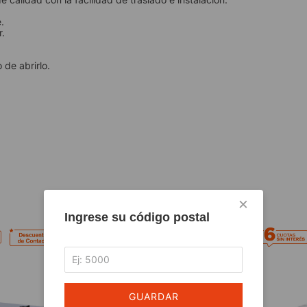
.
r.
 de abrirlo.
×
Ingrese su código postal
GUARDAR