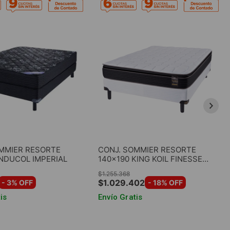
MMIER RESORTE
CONJ. SOMMIER RESORTE
INDUCOL IMPERIAL
140x190 KING KOIL FINESSE
PT
$
1
.
255
.
368
$
1
.
029
.
402
-
3
% OFF
-
18
% OFF
is
Envío Gratis
GAR AL CARRITO
AGREGAR AL CARRITO