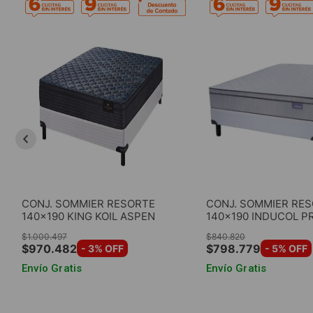
CONJ. SOMMIER RESORTE
CONJ. SOMMIER RE
140x190 KING KOIL ASPEN
140x190 INDUCOL P
$
1
.
000
.
497
$
840
.
820
$
970
.
482
$
798
.
779
-
3
% OFF
-
5
% OFF
Envío Gratis
Envío Gratis
AGREGAR AL CARRITO
AGREGAR AL CA