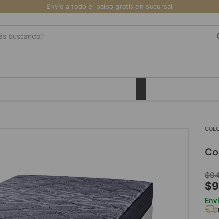
Envío a todo el país
Retiro gratis en sucursal
s buscando?
COL
c
$
9
$
9
Enví