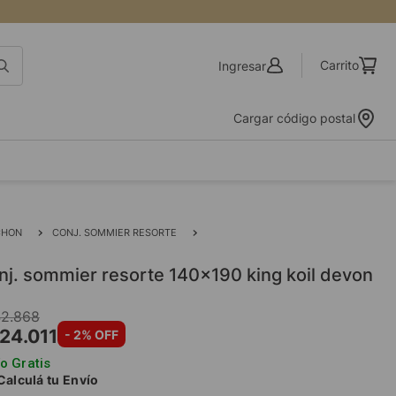
Ingresar
Cargar código postal
CHON
CONJ. SOMMIER RESORTE
CONJ. SOMMIER RESORTE 140 cm.
onj. sommier resorte 140x190 king koil devon
42
.
868
24
.
011
-
2
% OFF
o Gratis
Calculá tu Envío