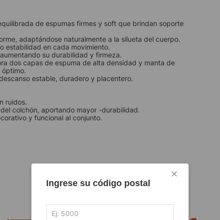
quilibrada de espumas firmes y soft que brindan soporte
forme, adaptándose naturalmente a la silueta del cuerpo.
ndo estabilidad en cada movimiento.
, aumentando su durabilidad y firmeza.
pora dos capas de espuma de alta densidad y manta de
 óptimo.
 descanso estable, duradero y placentero.
n ruidos.
 del colchón, aportando mayor -durabilidad.
orativo y funcional al conjunto.
×
Ingrese su código postal