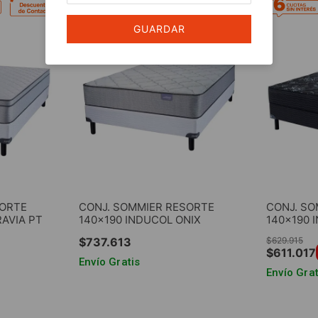
GUARDAR
SORTE
CONJ. SOMMIER RESORTE
CONJ. SO
RAVIA PT
140x190 INDUCOL ONIX
140x190 
$
737
.
613
$
629
.
915
$
611
.
017
Envío Gratis
Envío Grat
AGREGAR AL CARRITO
RRITO
AGRE