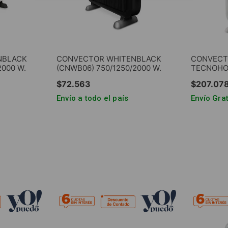
NBLACK
CONVECTOR WHITENBLACK
CONVECTO
2000 W.
(CNWB06) 750/1250/2000 W.
TECNOHOT
$
72
.
563
$
207
.
07
Envío a todo el país
Envío Grat
RRITO
AGREGAR AL CARRITO
AGRE