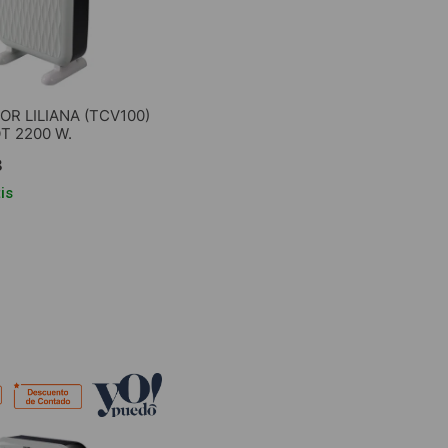
R LILIANA (TCV100)
 2200 W.
8
is
GAR AL CARRITO