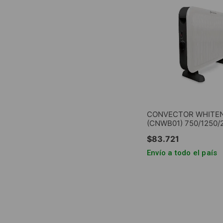
CONVECTOR WHITE
(CNWB01) 750/1250/
$
83
.
721
Envío a todo el país
AGREGAR AL CA