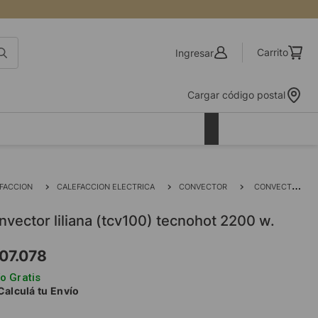
Ingresar
Cargar código postal
FACCION
CALEFACCION ELECTRICA
CONVECTOR
CONVECTOR LILIANA (TCV100) TECNOHOT 2200 W.
onvector liliana (tcv100) tecnohot 2200 w.
07
.
078
o Gratis
Calculá tu Envío