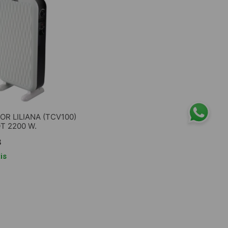
R LILIANA (TCV100)
 2200 W.
8
is
GAR AL CARRITO