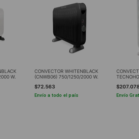
NBLACK
CONVECTOR WHITENBLACK
CONVECTO
2000 W.
(CNWB06) 750/1250/2000 W.
TECNOHOT
$
72
.
563
$
207
.
07
Envío a todo el país
Envío Grat
RRITO
AGREGAR AL CARRITO
AGRE