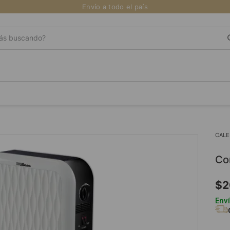
Envío a todo el país
s buscando?
CALE
c
$
2
Enví