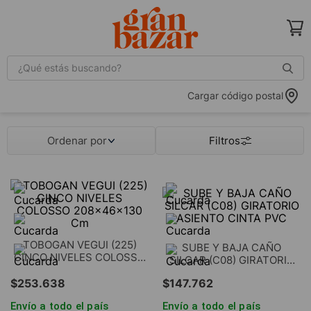
¿Qué estás buscando?
Cargar código postal
Ordenar por
TOBOGAN VEGUI (225)
SUBE Y BAJA CAÑO
CINCO NIVELES COLOSSO
SILCAR (C08) GIRATORIO
208x46x130 Cm
ASIENTO CINTA PVC
$
253
.
638
$
147
.
762
Envío a todo el país
Envío a todo el país