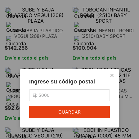
SUBE Y BAJA PLASTICO
TOBOGAN INFANTIL RONDI
VEGUI (208) PLAZA
(2510) BABY SPORT
$
142
.
256
$
100
.
904
Envío a todo el país
Envío a todo el país
×
Ingrese su código postal
SUBE Y BAJA PLASTICO
BOCHAS PLASTICAS
VEGUI (204) TRONQUITO
FRANCA (1001) X 2 116 Mm.
NEGRO LISAS
$
92
.
660
$
72
.
876
GUARDAR
Envío a todo el país
Envío a todo el país