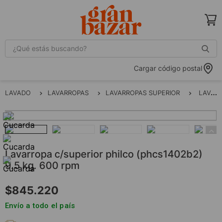
¿Qué estás buscando?
Cargar código postal
LAVADO
LAVARROPAS
LAVARROPAS SUPERIOR
LAVARROPA C/SUPERIOR PHILCO (PHCS1402B2) 9.5 Kg. 600 RPM
lavarropa c/superior philco (phcs1402b2)
9.5 kg. 600 rpm
$
845
.
220
Envío a todo el país