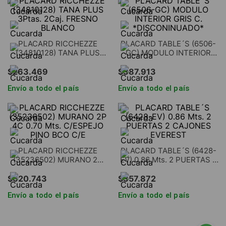
PLACARD RICCHEZZE
PLACARD TABLE´S (6506-
(34810128) TANA PLUS
GC) MODULO INTERIOR
3Ptas. 2Caj. FRESNO
GRIS C. *DISCONINUADO*
BLANCO
$
263
.
469
$
387
.
913
Envío a todo el país
Envío a todo el país
PLACARD RICCHEZZE
PLACARD TABLE´S (6428-
(35236502) MURANO 2P
EV) 0.86 Mts. 2 PUERTAS 2
4C 0.70 Mts. C/ESPEJO
CAJONES EVEREST
PINO BCO C/E
$
620
.
743
$
357
.
872
Envío a todo el país
Envío a todo el país