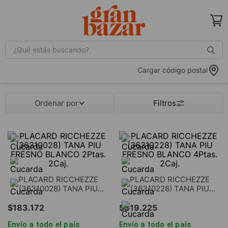
¿Qué estás buscando?
Cargar código postal
Ordenar por
PLACARD RICCHEZZE
PLACARD RICCHEZZE
(36310028) TANA PIU
(36310228) TANA PIU
FRESNO BLANCO 2Ptas.
FRESNO BLANCO 4Ptas.
2Caj.
2Caj.
$
183
.
172
$
319
.
225
Envío a todo el país
Envío a todo el país