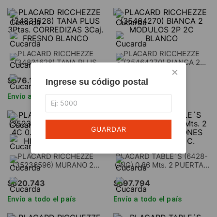
PLACARD RICCHEZZE
PLACARD RICCHEZZE
(34831628) TANA PLUS
(35464270) BIANCA 2
×
3Ptas. CORREDIZAS 3Caj.
MODULOS 2P 2C BLANCO
FRESNO BLANCO
$
576
.
141
$
251
.
101
Ingrese su código postal
Envío a todo el país
Envío a todo el país
GUARDAR
PLACARD RICCHEZZE
PLACARD TABLE´S (6428-
(35236596) MURANO 2P
CNG) 0.86 Mts. 2 PUERTAS
4C 0.70 Mts. C/ESPEJO
2 CAJONES NOGAL L./GRIS
HICKORY/NEGRO
C.
$
620
.
743
$
597
.
794
Envío a todo el país
Envío a todo el país