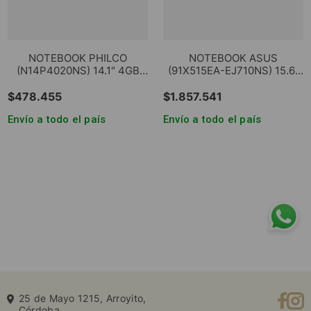
NOTEBOOK PHILCO
NOTEBOOK ASUS
(N14P4020NS) 14.1" 4GB
(91X515EA-EJ710NS) 15.6"
128GB SSD
CORE I5 8GB 256GB
$
478
.
455
$
1
.
857
.
541
Envío a todo el país
Envío a todo el país
25 de Mayo 1215, Arroyito,
Córdoba