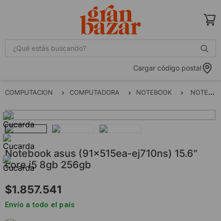
¿Qué estás buscando?
Cargar código postal
COMPUTACION
COMPUTADORA
NOTEBOOK
NOTEBOOK ASUS (91X515EA-EJ710NS) 15.6" CORE I5 8GB 256GB
notebook asus (91x515ea-ej710ns) 15.6"
core i5 8gb 256gb
$
1
.
857
.
541
Envío a todo el país