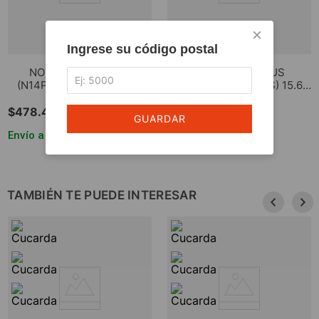
×
Ingrese su código postal
NOTEBOOK PHILCO
NOTEBOOK ASUS
(N14P4020NS) 14.1" 4GB
(91X515EA-EJ710NS) 15.6"
128GB SSD
CORE I5 8GB 256GB
$
478
.
455
$
1
.
857
.
541
GUARDAR
Envío a todo el país
Envío a todo el país
TAMBIÉN TE PUEDE INTERESAR