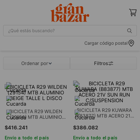
¿Qué estás buscando?
Cargar código postal
Ordenar por
BICICLETA R29 KUWARA
BICICLETA R29 WILDEN
(B83877) MTB ACERO 21V
(29154) MTB ALUMINIO
SUN RUN C/SUSPENSION
BEIGE TALLE L DISCO
$
416
.
241
$
386
.
082
Envío a todo el país
Envío a todo el país