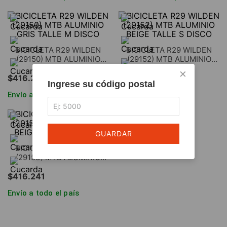
BICICLETA R29 WILDEN
BICICLETA R29 WILDEN
(29150) MTB ALUMINIO
(29152) MTB ALUMINIO
GRIS TALLE M DISCO
BEIGE TALLE S DISCO
×
$
416
.
241
$
416
.
241
Ingrese su código postal
Envío a todo el país
Envío a todo el país
GUARDAR
BICICLETA R29 WILDEN
(29153) MTB ALUMINIO
BEIGE TALLE M DISCO
$
416
.
241
Envío a todo el país