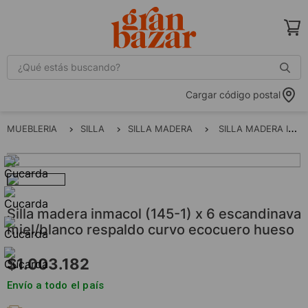
¿Qué estás buscando?
Cargar código postal
MUEBLERIA
SILLA
SILLA MADERA
SILLA MADERA INMACOL (145-1) x 6 ESCANDINAVA MIEL/BLANCO RESPALDO CURVO ECOCUERO HUESO
silla madera inmacol (145-1) x 6 escandinava
miel/blanco respaldo curvo ecocuero hueso
$
1
.
003
.
182
Envío a todo el país