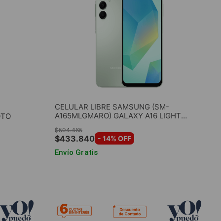
CELULAR LIBRE SAMSUNG (SM-
A165MLGMARO) GALAXY A16 LIGHT
OTO
GREEN 6.5" 4GB RAM 128GB ROM
$
504
.
465
$
433
.
840
-
14
% OFF
Envío Gratis
O
AGREGAR AL CARRITO