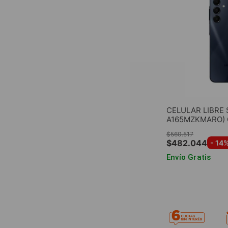
CELULAR LIBRE
A165MZKMARO) G
4GB RAM 128GB
$
560
.
517
$
482
.
044
-
14
%
Envío Gratis
AGREG