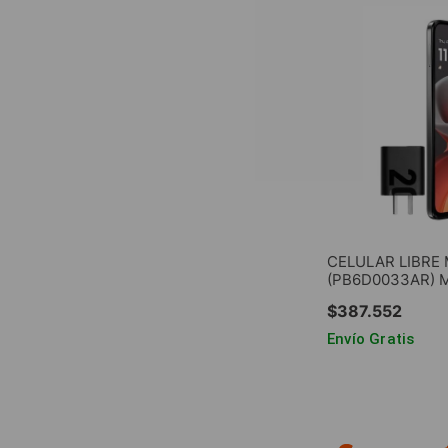
CELULAR LIBRE
(PB6D0033AR) 
GREY 6.72" 4GB
$
387
.
552
Envío Gratis
AGREG