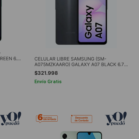
-
EEN 6.7"
CELULAR LIBRE SAMSUNG (SM-
A075MZKAARO) GALAXY A07 BLACK 6.7"
4GB RAM 64GB ROM
$
321
.
998
Envío Gratis
O
AGREGAR AL CARRITO