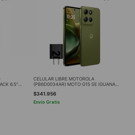
-
CELULAR LIBRE MOTOROLA
ACK 6.5"
(PB6D0034AR) MOTO G15 SE IGUANA
GREEN 6.72" 4GB RAM 128GB ROM
$
341
.
956
Envío Gratis
O
AGREGAR AL CARRITO