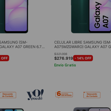
 SAMSUNG (SM-
CELULAR LIBRE SAMSUNG (SM
GALAXY A07 GREEN 6.7"
A075MZGWARO) GALAXY A07 GR
 ROM
4GB RAM 128GB ROM
$
321
.
998
$
276
.
919
 OFF
-
14
% OFF
Envío Gratis
AR AL CARRITO
AGREGAR AL CARRIT