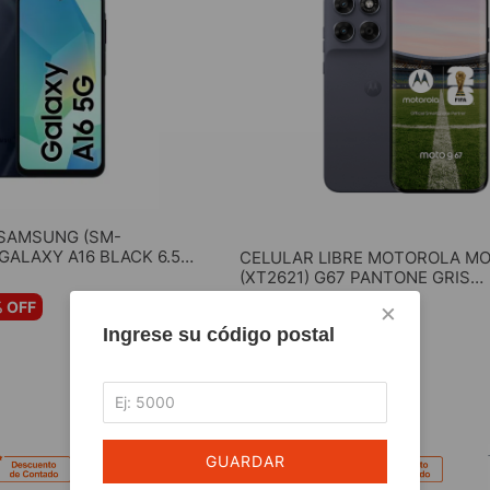
 SAMSUNG (SM-
ALAXY A16 BLACK 6.5"
CELULAR LIBRE MOTOROLA M
 ROM
(XT2621) G67 PANTONE GRIS
4GB+256GB
$
828
.
168
×
 OFF
Ingrese su código postal
Envío Gratis
AR AL CARRITO
AGREGAR AL CARRIT
GUARDAR