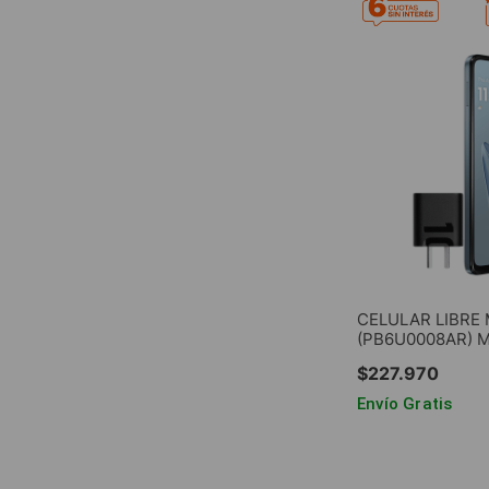
CELULAR LIBRE
(PB6U0008AR) 
6.7" 2GB RAM 6
$
227
.
970
Envío Gratis
AGREG