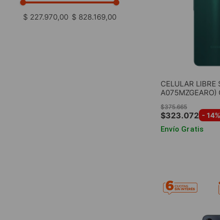
$ 227.970,00
$ 828.169,00
CELULAR LIBRE
A075MZGEARO) 
4GB RAM 128GB
$
375
.
665
$
323
.
072
-
14
%
Envío Gratis
AGREG