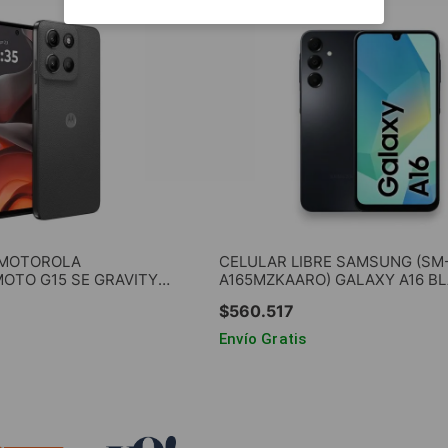
 MOTOROLA
CELULAR LIBRE SAMSUNG (SM
MOTO G15 SE GRAVITY
A165MZKAARO) GALAXY A16 BL
 RAM 128GB ROM
4GB RAM 128GB ROM
$
560
.
517
Envío Gratis
AR AL CARRITO
AGREGAR AL CARRIT