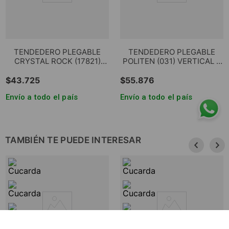
TENDEDERO PLEGABLE
TENDEDERO PLEGABLE
CRYSTAL ROCK (17821)
POLITEN (031) VERTICAL 3
VERTICAL 3 NIVELES GRIS
NIVELES
$
43
.
725
$
55
.
876
Envío a todo el país
Envío a todo el país
TAMBIÉN TE PUEDE INTERESAR