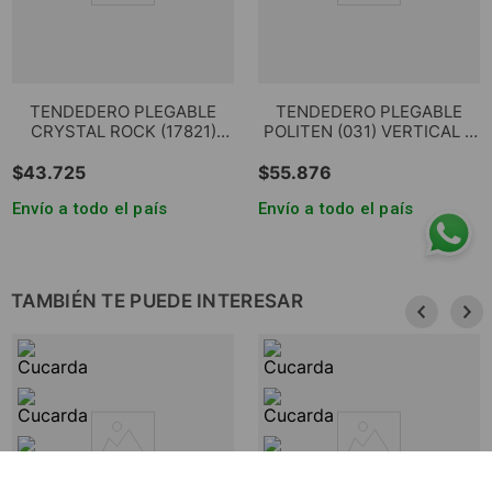
TENDEDERO PLEGABLE
TENDEDERO PLEGABLE
CRYSTAL ROCK (17821)
POLITEN (031) VERTICAL 3
VERTICAL 3 NIVELES GRIS
NIVELES
$
43
.
725
$
55
.
876
Envío a todo el país
Envío a todo el país
TAMBIÉN TE PUEDE INTERESAR