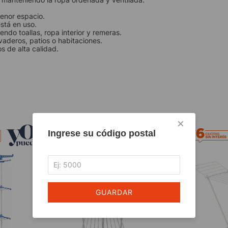
menor espacio.
stá en uso.
yendo toallas, ropa interior y remeras.
avaderos, patios o habitaciones.
os de alta calidad.
×
Ingrese su código postal
GUARDAR