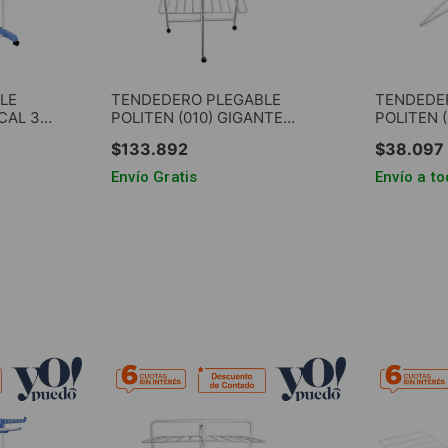
LE
TENDEDERO PLEGABLE
TENDEDE
CAL 3
POLITEN (010) GIGANTE
POLITEN (
C/RUEDAS 5/8"
C/ALAS 5/
$
133
.
892
$
38
.
097
Envío Gratis
Envío a to
RRITO
AGREGAR AL CARRITO
AGRE