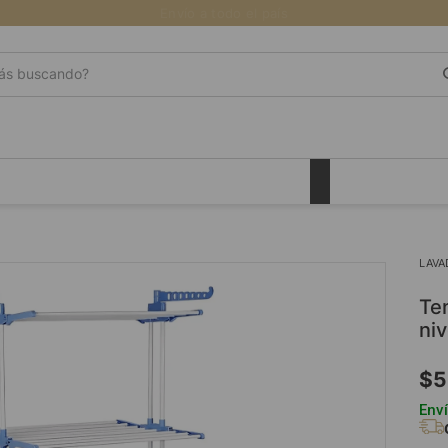
Envío a todo el país
s buscando?
LAVA
tendedero plegable politen (031) vertical 3
ni
$
5
Enví