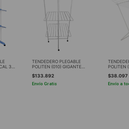
LE
TENDEDERO PLEGABLE
TENDEDE
CAL 3
POLITEN (010) GIGANTE
POLITEN (
C/RUEDAS 5/8"
C/ALAS 5/
$
133
.
892
$
38
.
097
Envío Gratis
Envío a to
RRITO
AGREGAR AL CARRITO
AGRE