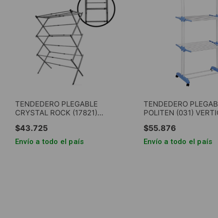
TENDEDERO PLEGABLE
TENDEDERO PLEGAB
CRYSTAL ROCK (17821)
POLITEN (031) VERTI
VERTICAL 3 NIVELES GRIS
NIVELES
$
43
.
725
$
55
.
876
Envío a todo el país
Envío a todo el país
AGREGAR AL CARRITO
AGREGAR AL CA