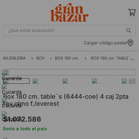
¿Qué estás buscando?
Cargar código postal
MUEBLERIA
BOX
BOX 180 cm.
BOX 180 cm. TABLE´S (6444-COE) 4 CAJ 2PTA REV OLMO F./EVEREST
box 180 cm. table´s (6444-coe) 4 caj 2pta
rev olmo f./everest
$
1
.
072
.
586
Envío a todo el país