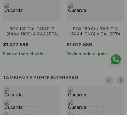
BOX 180 Cm. TABLE´S
BOX 180 Cm. TABLE´S
(6444-NCG) 4 CAJ 2PTA
(6444-CNG) 4 CAJ 2PTA
REV NEVADO/GRIS C.
REV NOGAL L./GRIS C.
$
1
.
072
.
586
$
1
.
072
.
586
Envío a todo el país
Envío a todo el país
TAMBIÉN TE PUEDE INTERESAR