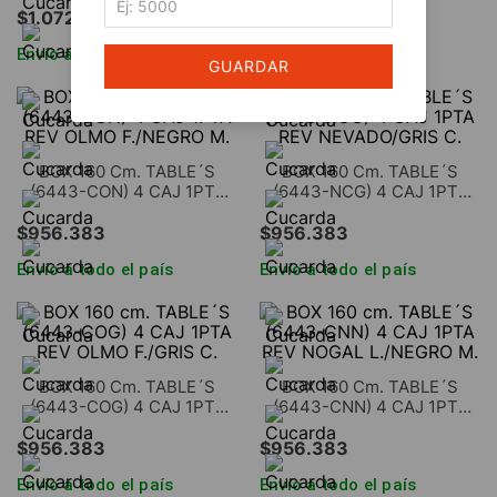
$
1
.
072
.
586
$
973
.
369
Envío a todo el país
Envío a todo el país
GUARDAR
BOX 160 Cm. TABLE´S
BOX 160 Cm. TABLE´S
(6443-CON) 4 CAJ 1PTA
(6443-NCG) 4 CAJ 1PTA
REV OLMO F./NEGRO M.
REV NEVADO/GRIS C.
$
956
.
383
$
956
.
383
Envío a todo el país
Envío a todo el país
BOX 160 Cm. TABLE´S
BOX 160 Cm. TABLE´S
(6443-COG) 4 CAJ 1PTA
(6443-CNN) 4 CAJ 1PTA
REV OLMO F./GRIS C.
REV NOGAL L./NEGRO M.
$
956
.
383
$
956
.
383
Envío a todo el país
Envío a todo el país