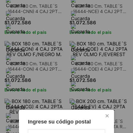
BOX 180 Cm. TABLE´S
BOX 180 Cm. TABLE´S
(6444-CNN) 4 CAJ 2PTA
(6444-NCE) 4 CAJ 2PTA
REV NOGAL L./NEGRO M
REV NEVADO/EVEREST
$
1
.
072
.
586
$
1
.
072
.
586
Envío a todo el país
Envío a todo el país
BOX 180 Cm. TABLE´S
BOX 180 Cm. TABLE´S
(6444-CON) 4 CAJ 2PTA
(6444-COE) 4 CAJ 2PTA
REV OLMO F./NEGRO M.
REV OLMO F./EVEREST
$
1
.
072
.
586
$
1
.
072
.
586
Envío a todo el país
Envío a todo el país
×
BOX 180 Cm. TABLE´S
BOX 200 Cm. TABLE´S
Ingrese su código postal
(6444-NCG) 4 CAJ 2PTA
(6445-EV) 4 CAJ 2PTA REV
REV NEVADO/GRIS C.
EVEREST