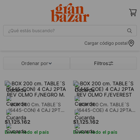
¿Qué estás buscando?
Cargar código postal
Ordenar por
BOX 200 Cm. TABLE´S
BOX 200 Cm. TABLE´S
(6445-CON) 4 CAJ 2PTA
(6445-COE) 4 CAJ 2PTA
REV OLMO F./NEGRO M.
REV OLMO F./EVEREST
$
1
.
125
.
162
$
1
.
125
.
162
Envío a todo el país
Envío a todo el país