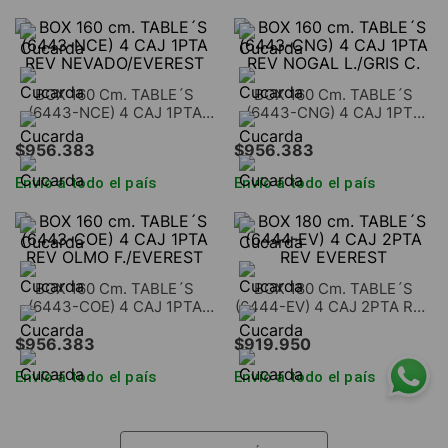
BOX 160 Cm. TABLE´S
BOX 160 Cm. TABLE´S
(6443-NCE) 4 CAJ 1PTA
(6443-CNG) 4 CAJ 1PTA
REV NEVADO/EVEREST
REV NOGAL L./GRIS C.
$
956
.
383
$
956
.
383
Envío a todo el país
Envío a todo el país
BOX 160 Cm. TABLE´S
BOX 180 Cm. TABLE´S
(6443-COE) 4 CAJ 1PTA
(6444-EV) 4 CAJ 2PTA REV
REV OLMO F./EVEREST
EVEREST
$
956
.
383
$
919
.
950
Envío a todo el país
Envío a todo el país