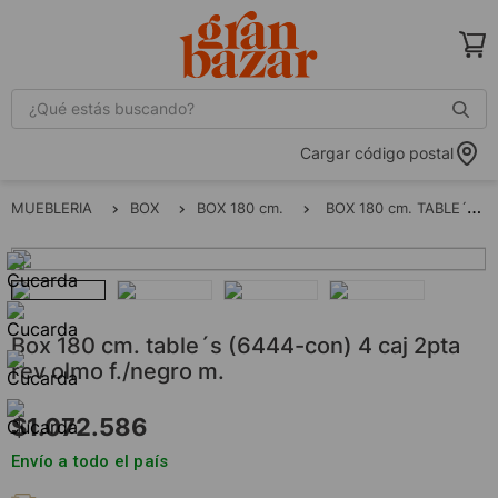
¿Qué estás buscando?
Cargar código postal
MUEBLERIA
BOX
BOX 180 cm.
BOX 180 cm. TABLE´S (6444-CON) 4 CAJ 2PTA REV OLMO F./NEGRO M.
box 180 cm. table´s (6444-con) 4 caj 2pta
rev olmo f./negro m.
$
1
.
072
.
586
Envío a todo el país