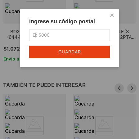
×
Ingrese su código postal
BOX 180 Cm. TABLE´S
BOX 180 Cm. TABLE´S
(6444-NCG) 4 CAJ 2PTA
(6444-CNG) 4 CAJ 2PTA
REV NEVADO/GRIS C.
REV NOGAL L./GRIS C.
$
1
.
072
.
586
$
1
.
072
.
586
GUARDAR
Envío a todo el país
Envío a todo el país
TAMBIÉN TE PUEDE INTERESAR