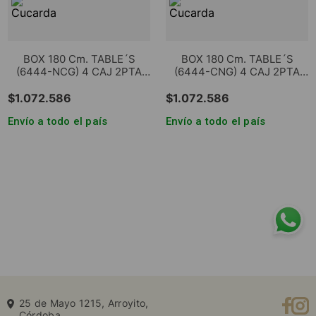
BOX 180 Cm. TABLE´S
BOX 180 Cm. TABLE´S
(6444-NCG) 4 CAJ 2PTA
(6444-CNG) 4 CAJ 2PTA
REV NEVADO/GRIS C.
REV NOGAL L./GRIS C.
$
1
.
072
.
586
$
1
.
072
.
586
Envío a todo el país
Envío a todo el país
25 de Mayo 1215, Arroyito,
Córdoba