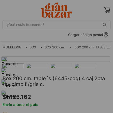
¿Qué estás buscando?
Cargar código postal
MUEBLERIA
BOX
BOX 200 cm.
BOX 200 cm. TABLE´S (6445-COG) 4 CAJ 2PTA REV OLMO F./GRIS C.
box 200 cm. table´s (6445-cog) 4 caj 2pta
rev olmo f./gris c.
$
1
.
125
.
162
Envío a todo el país