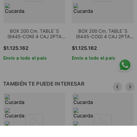
BOX 200 Cm. TABLE´S
BOX 200 Cm. TABLE´S
(6445-CON) 4 CAJ 2PTA
(6445-COG) 4 CAJ 2PTA
REV OLMO F./NEGRO M.
REV OLMO F./GRIS C.
$
1
.
125
.
162
$
1
.
125
.
162
Envío a todo el país
Envío a todo el país
TAMBIÉN TE PUEDE INTERESAR